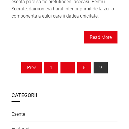
esenta pare sa fie pretutindeni aceeasi. Pentru
Socrate, daimon era harul interior primit de la zei, o
componenta a eului care ii dadea unicitate…
Read More
Paginație
Prev
1
…
8
9
articole
CATEGORII
Esente
Featured