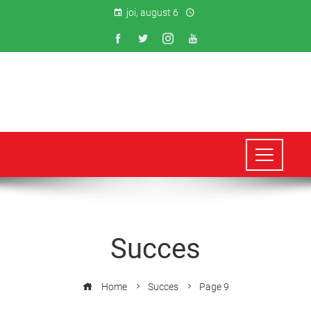
joi, august 6
Succes
Home
Succes
Page 9