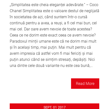
„Simplitatea este cheia eleganței adevărate.” – Coco
Chanel Simplitatea este o valoare destul de neglijată
în societatea de azi, când suntem într-o cursă
continuă pentru a avea, a reuși, a fi cel mai bun, cel
mai cel. Dar oare avem nevoie de toate acestea?
Ceea ce ne dorim este exact ceea ce avem nevoie?
Paradoxul minții umane este că ne dorim mai mult
și în același timp, mai puțin. Mai mult pentru că
avem impresia că astfel vom fi mai fericiți și mai
puțin atunci când se simțim stresați, depășiți. Nici
una dintre cele două variante nu este cea bună,…
Read More
SEPT.
01
2017