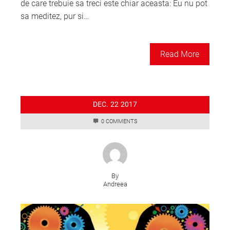
de care trebuie sa treci este chiar aceasta: Eu nu pot
sa meditez, pur si…
Read More
DEC.
22
2017
0 COMMENTS
By
Andreea