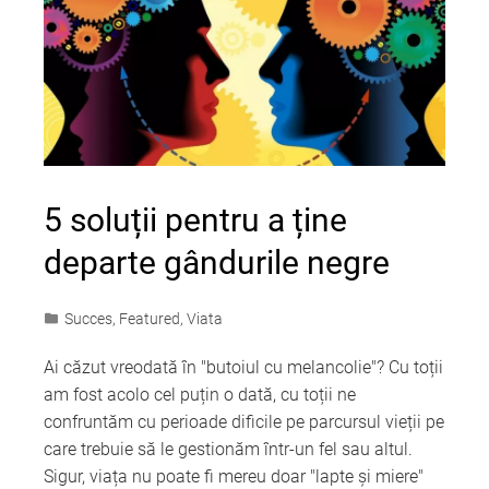
5 soluții pentru a ține
departe gândurile negre
Succes
,
Featured
,
Viata
Ai căzut vreodată în "butoiul cu melancolie"? Cu toții
am fost acolo cel puțin o dată, cu toții ne
confruntăm cu perioade dificile pe parcursul vieții pe
care trebuie să le gestionăm într-un fel sau altul.
Sigur, viața nu poate fi mereu doar "lapte și miere"