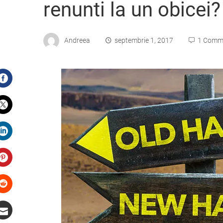
renunti la un obicei?
Andreea
septembrie 1, 2017
1 Comm
Facebook
Twitter
LinkedIn
Pinterest
Stumbleupon