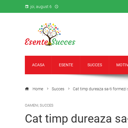
joi, august 6
ACASA
ESENTE
SUCCES
MOTIV
Home
Succes
Cat timp dureaza sa-ti formezi 
OAMENI
,
SUCCES
Cat timp dureaza sa-