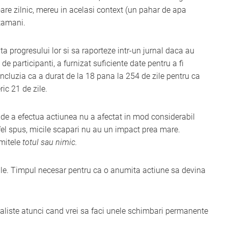
oare zilnic, mereu in acelasi context (un pahar de apa
tamani.
enta progresului lor si sa raporteze intr-un jurnal daca au
de participanti, a furnizat suficiente date pentru a fi
concluzia ca a durat de la 18 pana la 254 de zile pentru ca
ic 21 de zile.
i de a efectua actiunea nu a afectat in mod considerabil
fel spus, micile scapari nu au un impact prea mare.
imitele
totul sau nimic.
zile. Timpul necesar pentru ca o anumita actiune sa devina
 realiste atunci cand vrei sa faci unele schimbari permanente