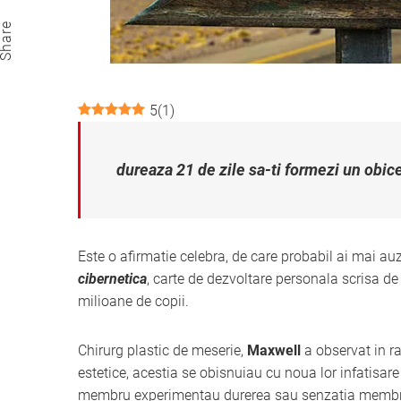
Email
Share
5
(
1
)
dureaza 21 de zile sa-ti formezi un obice
Este o afirmatie celebra, de care probabil ai mai au
cibernetica
, carte de dezvoltare personala scrisa d
milioane de copii.
Chirurg plastic de meserie,
Maxwell
a observat in ra
estetice, acestia se obisnuiau cu noua lor infatisare 
membru experimentau durerea sau senzatia membrul