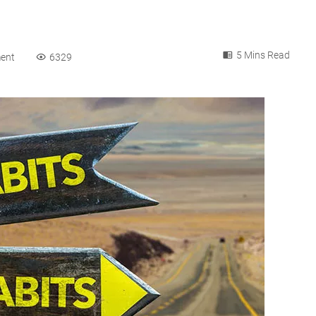
5 Mins Read
ent
6329