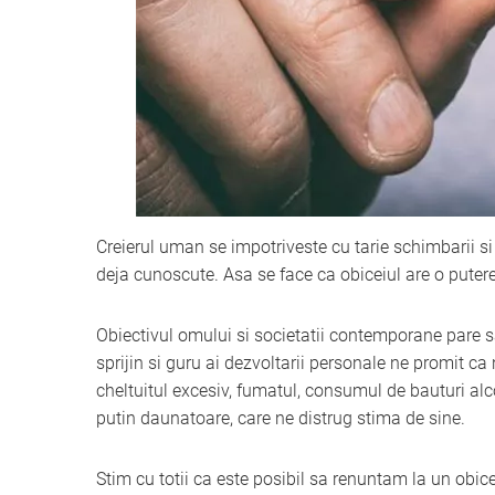
Creierul uman se impotriveste cu tarie schimbarii si 
deja cunoscute. Asa se face ca obiceiul are o pute
Obiectivul omului si societatii contemporane pare sa 
sprijin si guru ai dezvoltarii personale ne promit c
cheltuitul excesiv, fumatul, consumul de bauturi alc
putin daunatoare, care ne distrug stima de sine.
Stim cu totii ca este posibil sa renuntam la un obice