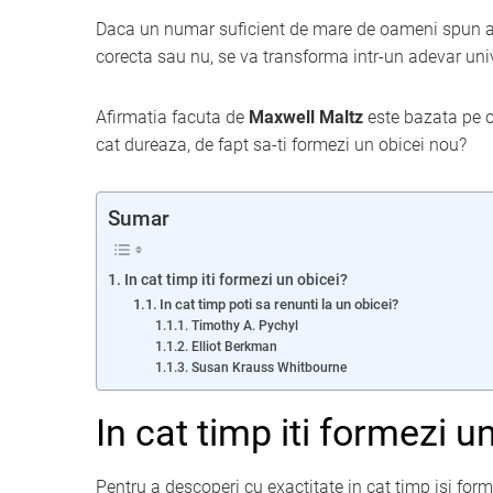
Daca un numar suficient de mare de oameni spun acel
corecta sau nu, se va transforma intr-un adevar univ
Afirmatia facuta de
Maxwell Maltz
este bazata pe o
cat dureaza, de fapt sa-ti formezi un obicei nou?
Sumar
In cat timp iti formezi un obicei?
In cat timp poti sa renunti la un obicei?
Timothy A. Pychyl
Elliot Berkman
Susan Krauss Whitbourne
In cat timp iti formezi u
Pentru a descoperi cu exactitate in cat timp isi for