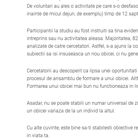
De voluntari au ales o activitate pe care s-o desfas
inainte de micul dejun, de exemplu) timp de 12 sap
Participantii la studiu au fost instruiti sa tina evid
intreprins sau nu activitatea aleasa. Majoritatea, 82 
analizate de catre cercetatori. Astfel, s-a ajuns la 
subiectii sa isi insuseasca un nou obicei, ci nu gener
Cercetatorii au descoperit ca lipsa unei oportunitat
procesul de ansamblu de formare a unui obicei. Alt
Formarea unui obicei mai bun nu functioneaza in l
Asadar, nu se poate stabili un numar universal de 
un obicei variaza de la un individ la altul.
Cu alte cuvinte, este bine sa-ti stabilesti obiective
in viata ta.