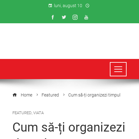
luni, august 10
Home
Featured
Cum să-ți organizezi timpul
FEATURED
,
VIATA
Cum să-ți organizezi