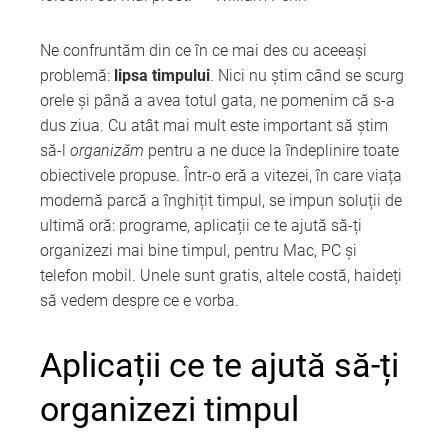
l
Ne confruntăm din ce în ce mai des cu aceeași
problemă:
lipsa timpului
. Nici nu știm când se scurg
orele și până a avea totul gata, ne pomenim că s-a
dus ziua. Cu atât mai mult este important să știm
să-l
organizăm
pentru a ne duce la îndeplinire toate
obiectivele propuse. Într-o eră a vitezei, în care viața
modernă parcă a înghițit timpul, se impun soluții de
ultimă oră: programe, aplicații ce te ajută să-ți
organizezi mai bine timpul, pentru Mac, PC și
telefon mobil. Unele sunt gratis, altele costă, haideți
să vedem despre ce e vorba.
Aplicații ce te ajută să-ți
organizezi timpul