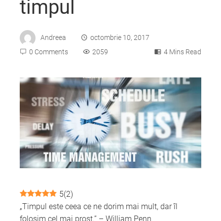
timpul
Andreea
octombrie 10, 2017
0 Comments
2059
4 Mins Read
ebook
ter
edIn
erest
5
(
2
)
„Timpul este ceea ce ne dorim mai mult, dar îl
mbleupon
folosim cel mai prost.” – William Penn