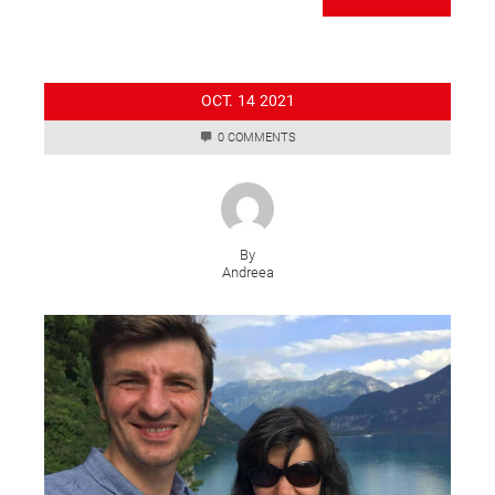
OCT.
14
2021
0 COMMENTS
By
Andreea