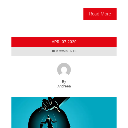
Read More
APR.
07
2020
0 COMMENTS
By
Andreea