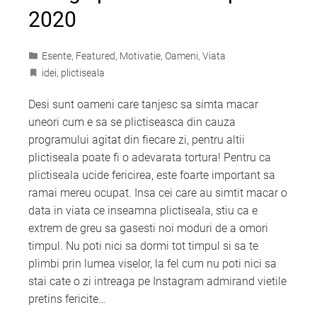
2020
Esente
,
Featured
,
Motivatie
,
Oameni
,
Viata
idei
,
plictiseala
Desi sunt oameni care tanjesc sa simta macar
uneori cum e sa se plictiseasca din cauza
programului agitat din fiecare zi, pentru altii
plictiseala poate fi o adevarata tortura! Pentru ca
plictiseala ucide fericirea, este foarte important sa
ramai mereu ocupat. Insa cei care au simtit macar o
data in viata ce inseamna plictiseala, stiu ca e
extrem de greu sa gasesti noi moduri de a omori
timpul. Nu poti nici sa dormi tot timpul si sa te
plimbi prin lumea viselor, la fel cum nu poti nici sa
stai cate o zi intreaga pe Instagram admirand vietile
pretins fericite…