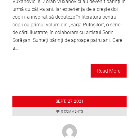
Vuxanovici și Zoran Vuxanovici au devenit părinți în
urmă cu câțiva ani. Iar experiența de a crește doi
copii i-a inspirat să debuteze în literatura pentru
copii cu primul volum din „Saga Pufoșilor”, o serie
de cărți ilustrate, în colaborare cu artistul Sorin
Sorășan. Sunteți părinți de aproape patru ani. Care
a…
Read More
SEPT.
27
2021
0 COMMENTS