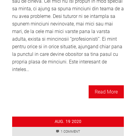
sau de cineva. Cei mici nu isi propun in mod special
sa minta, ci ajung sa spuna minciuni din teama de a
nu avea probleme. Desi tuturor ni se intampla sa
spunem minciuni nevinovate, mai mici sau mai
mari, de la cele mai mici varste pana la varsta
adulta, exista si mincinosii “profesionisti”. Ei mint
pentru orice si in orice situatie, ajungand chiar pana
la punctul in care devine obositor sa tina pasul cu
propria plasa de minciuni. Este interesant de
inteles…
Read More
AUG.
19
2020
1 COMMENT