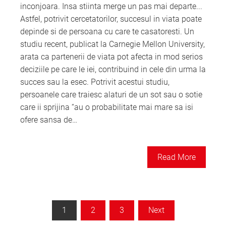
inconjoara. Insa stiinta merge un pas mai departe...
Astfel, potrivit cercetatorilor, succesul in viata poate
depinde si de persoana cu care te casatoresti. Un
studiu recent, publicat la Carnegie Mellon University,
arata ca partenerii de viata pot afecta in mod serios
deciziile pe care le iei, contribuind in cele din urma la
succes sau la esec. Potrivit acestui studiu,
persoanele care traiesc alaturi de un sot sau o sotie
care ii sprijina “au o probabilitate mai mare sa isi
ofere sansa de…
Read More
Paginație
1
2
3
Next