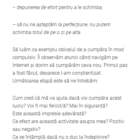
– depunerea de efort pentru a le schimba;
– să nu ne așteptăm la perfecțiune: nu putem
schimba totul de pe o zi pe alta.
Să luăm ca exemplu obiceiul de a cumpăra în mod
compulsiv. Îl observăm atunci când navigăm pe
Internet și dorim să cumpărăm ceva nou. Primul pas
a fost făcut, deoarece l-am conștientizat.
Următoarea etapă este să ne întrebăm:
Cum cred că mă va ajuta dacă voi cumpăra acest
lucru? Voi fi mai fericit/ă? Mai în siguranță?
Este această impresie adevărată?
Ce efect are această activitate asupra mea? Pozitiv
sau negativ?
Ce se întâmplă dacă nu o duc la îndeplinire?