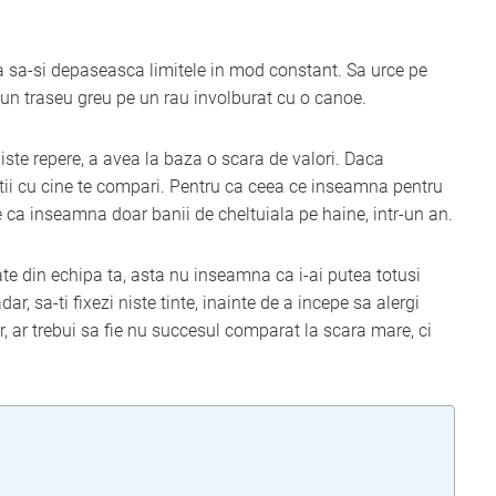
a sa-si depaseasca limitele in mod constant. Sa urce pe
un traseu greu pe un rau involburat cu o canoe.
iste repere, a avea la baza o scara de valori. Daca
tii cu cine te compari. Pentru ca ceea ce inseamna pentru
te ca inseamna doar banii de cheltuiala pe haine, intr-un an.
ate din echipa ta, asta nu inseamna ca i-ai putea totusi
, sa-ti fixezi niste tinte, inainte de a incepe sa alergi
, ar trebui sa fie nu succesul comparat la scara mare, ci