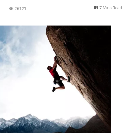
7 Mins Read
26121