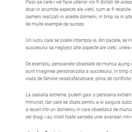
Pasii pe care-i vei face ulterior vor fi dictati de ac
doar in anumite aspecte ale vietii, cum ar fi relatii
oameni realizati in aceste domenii, in timp ce in al
de multe exemple de succes.
Un lucru care se poate intampla si, din pacate, se in
succesului sa neglijezi alte aspecte ale vietii, unele
De exemplu, persoanele obsedate de munca ajung de 
sunt imaginea personalizata a succesului, in timp 
viata de familie nesatisfacatoare, plina de conflicte 
La cealalta extrema, putem gasi o persoana extrem de
minunat, dar care se zbate pentru a-si asigura subzis
a reusit intr-un domeniu in care obsedatul de munca
cei dragi i-au irosit toate sansele unei avansari in