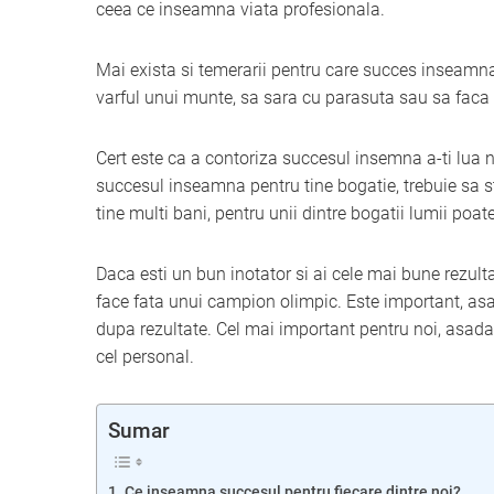
ceea ce inseamna viata profesionala.
Mai exista si temerarii pentru care succes inseamn
varful unui munte, sa sara cu parasuta sau sa faca 
Cert este ca a contoriza succesul insemna a-ti lua n
succesul inseamna pentru tine bogatie, trebuie sa s
tine multi bani, pentru unii dintre bogatii lumii poa
Daca esti un bun inotator si ai cele mai bune rezult
face fata unui campion olimpic. Este important, asadar
dupa rezultate. Cel mai important pentru noi, asadar
cel personal.
Sumar
Ce inseamna succesul pentru fiecare dintre noi?