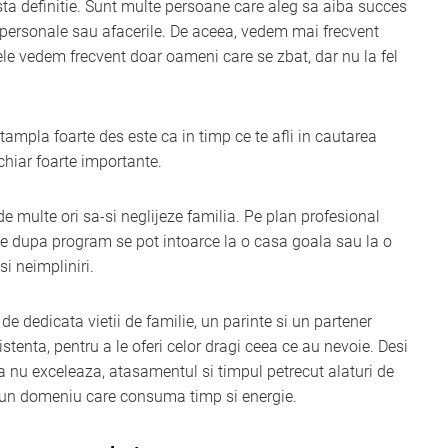
easta definitie. Sunt multe persoane care aleg sa aiba succes
le personale sau afacerile. De aceea, vedem mai frecvent
tele vedem frecvent doar oameni care se zbat, dar nu la fel
tampla foarte des este ca in timp ce te afli in cautarea
 chiar foarte importante.
multe ori sa-si neglijeze familia. Pe plan profesional
ce dupa program se pot intoarce la o casa goala sau la o
si neimpliniri.
 dedicata vietii de familie, un parinte si un partener
tenta, pentru a le oferi celor dragi ceea ce au nevoie. Desi
 nu exceleaza, atasamentul si timpul petrecut alaturi de
tr-un domeniu care consuma timp si energie.