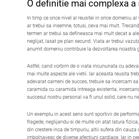
O definitie mai complexa a
In timp ce orice nivel al reusitei in orice domeniu al 
ar trebui sa insemne, totusi, ceva mai mult. Trecand
termen ar trebui sa defineasca mai mult decat a alerg
neglijat, lasat pe plan secund. Viata ar trebui vazuta
anumit domeniu contribuie la dezvoltarea noastra 
Astfel, cand vorbim de o viata incununata cu adeva
mai multe aspecte ale vietii. Iar aceasta reusita tre
adevarat oameni de succes, trebuie sa incercam sa 
caramida cu caramida intreaga existenta, incercand
succesul nostru personal va fi unul solid, care nu n
Un exemplu in acest sens sunt sportivii de performant
fragede, neglijandu-si de multe ori atat latura fizica
din crestere inca de timpuriu, altii sufera din cau
imbolnavesc de diverse afectiuni cardiace. Iar in ce