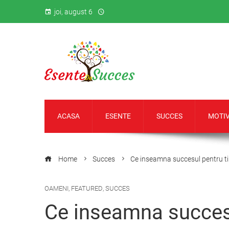
joi, august 6
ACASA
ESENTE
SUCCES
MOTIV
Home
Succes
Ce inseamna succesul pentru t
OAMENI
,
FEATURED
,
SUCCES
Ce inseamna succesu