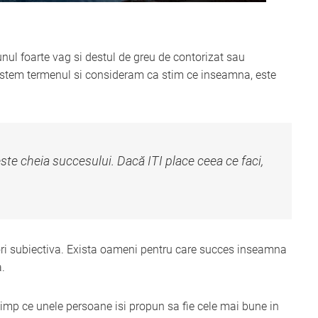
ul foarte vag si destul de greu de contorizat sau
noastem termenul si consideram ca stim ce inseamna, este
 este cheia succesului. Dacă ITI place ceea ce faci,
 ori subiectiva. Exista oameni pentru care succes inseamna
a.
timp ce unele persoane isi propun sa fie cele mai bune in