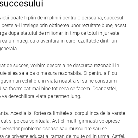
 succesului
vietii poate fi plin de impliniri pentru o persoana, succesul
 peste a-l intelege prin obtinerea unor rezultate bune, acest
a dupa statutul de milionar, in timp ce totul in jur este
 ca un intreg, ca o aventura in care rezultatele dintr-un
generala.
rat de succes, vorbim despre a ne descurca rezonabil in
buie si ea sa aiba o masura rezonabila. Si pentru a fi cu
gasim un echilibru in viata noastra si sa ne construim
 sa facem cat mai bine tot ceea ce facem. Doar astfel,
e va dezechilibra viata pe termen lung.
a. Acestia isi forteaza limitele si corpul inca de la varste
, cat si pe cea spirituala. Astfel, multi gimnasti se opresc
za diverselor probleme osoase sau musculare sau se
ea ce priveste educatia, raman de multe ori in urma. Astfel,