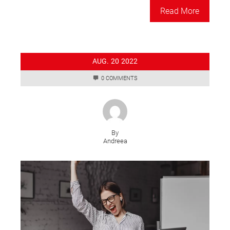
Read More
AUG.
20
2022
0 COMMENTS
By
Andreea