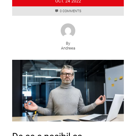
OCT.
24
2022
0 COMMENTS
By
Andreea