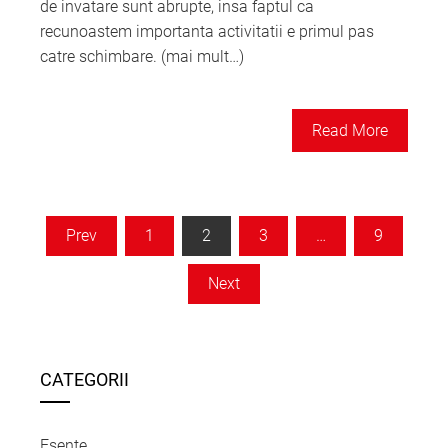
de invatare sunt abrupte, insa faptul ca
recunoastem importanta activitatii e primul pas
catre schimbare. (mai mult…)
Read More
Paginație
Prev
1
2
3
…
9
articole
Next
CATEGORII
Esente