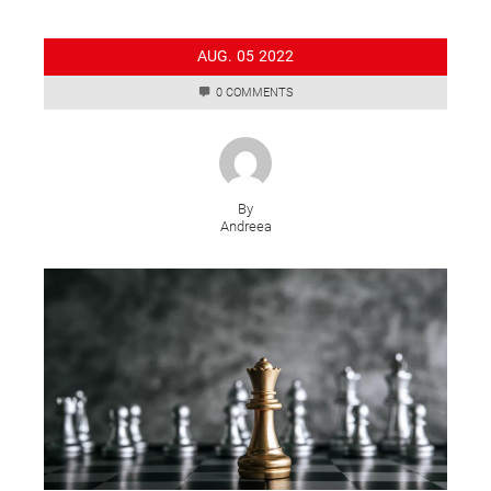
AUG.
05
2022
0 COMMENTS
By
Andreea