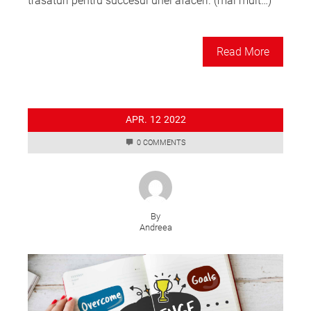
trasaturi pentru succesul unei afaceri. (mai mult…)
Read More
APR.
12
2022
0 COMMENTS
By
Andreea