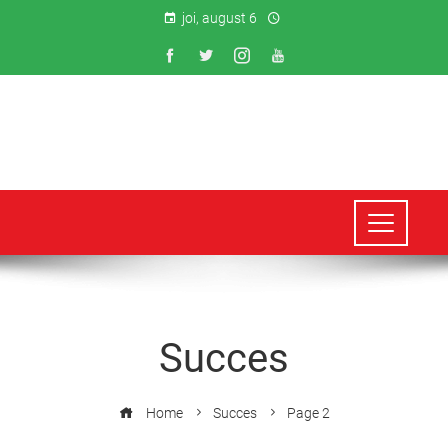
joi, august 6
Succes
Home
Succes
Page 2