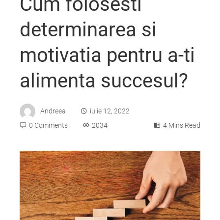
Cum folosesti
determinarea si
motivatia pentru a-ti
alimenta succesul?
Andreea
iulie 12, 2022
0 Comments
2034
4 Mins Read
ebook
ter