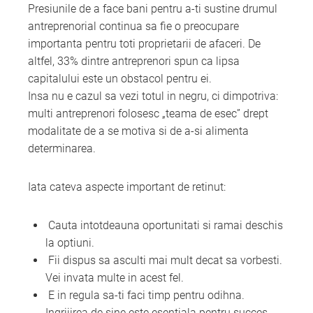
Presiunile de a face bani pentru a-ti sustine drumul
antreprenorial continua sa fie o preocupare
importanta pentru toti proprietarii de afaceri. De
altfel, 33% dintre antreprenori spun ca lipsa
capitalului este un obstacol pentru ei.
Insa nu e cazul sa vezi totul in negru, ci dimpotriva:
multi antreprenori folosesc „teama de esec” drept
modalitate de a se motiva si de a-si alimenta
determinarea.
Iata cateva aspecte important de retinut:
Cauta intotdeauna oportunitati si ramai deschis
la optiuni.
Fii dispus sa asculti mai mult decat sa vorbesti.
Vei invata multe in acest fel.
E in regula sa-ti faci timp pentru odihna.
Ingrijirea de sine este esentiala pentru succes.