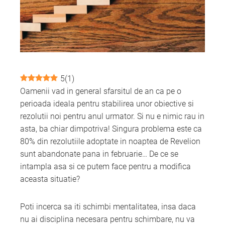
edIn
erest
mbleupon
5
(
1
)
l
Oamenii vad in general sfarsitul de an ca pe o
perioada ideala pentru stabilirea unor obiective si
rezolutii noi pentru anul urmator. Si nu e nimic rau in
asta, ba chiar dimpotriva! Singura problema este ca
80% din rezolutiile adoptate in noaptea de Revelion
sunt abandonate pana in februarie… De ce se
intampla asa si ce putem face pentru a modifica
aceasta situatie?
Poti incerca sa iti schimbi mentalitatea, insa daca
nu ai disciplina necesara pentru schimbare, nu va