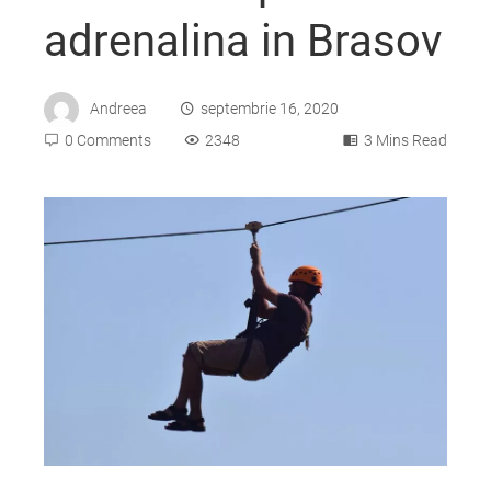
adrenalina in Brasov
Andreea
septembrie 16, 2020
0 Comments
2348
3 Mins Read
ebook
ter
edIn
erest