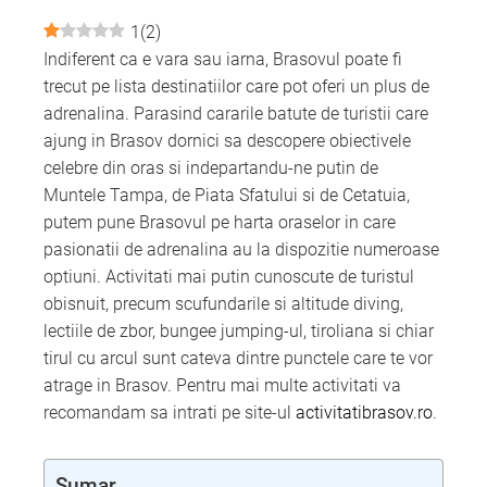
mbleupon
1
(
2
)
l
Indiferent ca e vara sau iarna, Brasovul poate fi
trecut pe lista destinatiilor care pot oferi un plus de
adrenalina. Parasind cararile batute de turistii care
ajung in Brasov dornici sa descopere obiectivele
celebre din oras si indepartandu-ne putin de
Muntele Tampa, de Piata Sfatului si de Cetatuia,
putem pune Brasovul pe harta oraselor in care
pasionatii de adrenalina au la dispozitie numeroase
optiuni. Activitati mai putin cunoscute de turistul
obisnuit, precum scufundarile si altitude diving,
lectiile de zbor, bungee jumping-ul, tiroliana si chiar
tirul cu arcul sunt cateva dintre punctele care te vor
atrage in Brasov. Pentru mai multe activitati va
recomandam sa intrati pe site-ul
activitatibrasov.ro
.
Sumar