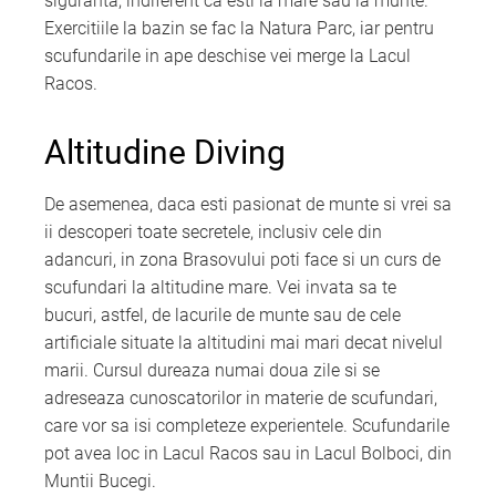
siguranta, indiferent ca esti la mare sau la munte.
Exercitiile la bazin se fac la Natura Parc, iar pentru
scufundarile in ape deschise vei merge la Lacul
Racos.
Altitudine Diving
De asemenea, daca esti pasionat de munte si vrei sa
ii descoperi toate secretele, inclusiv cele din
adancuri, in zona Brasovului poti face si un curs de
scufundari la altitudine mare. Vei invata sa te
bucuri, astfel, de lacurile de munte sau de cele
artificiale situate la altitudini mai mari decat nivelul
marii. Cursul dureaza numai doua zile si se
adreseaza cunoscatorilor in materie de scufundari,
care vor sa isi completeze experientele. Scufundarile
pot avea loc in Lacul Racos sau in Lacul Bolboci, din
Muntii Bucegi.