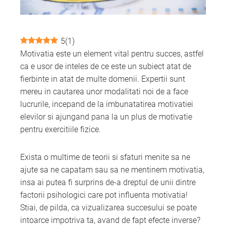
mbleupon
5
(
1
)
l
Motivatia este un element vital pentru succes, astfel
ca e usor de inteles de ce este un subiect atat de
fierbinte in atat de multe domenii. Expertii sunt
mereu in cautarea unor modalitati noi de a face
lucrurile, incepand de la imbunatatirea motivatiei
elevilor si ajungand pana la un plus de motivatie
pentru exercitiile fizice.
Exista o multime de teorii si sfaturi menite sa ne
ajute sa ne capatam sau sa ne mentinem motivatia,
insa ai putea fi surprins de-a dreptul de unii dintre
factorii psihologici care pot influenta motivatia!
Stiai, de pilda, ca vizualizarea succesului se poate
intoarce impotriva ta, avand de fapt efecte inverse?