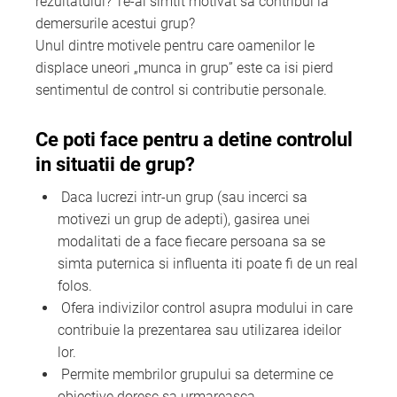
rezultatului? Te-ai simtit motivat sa contribui la
demersurile acestui grup?
Unul dintre motivele pentru care oamenilor le
displace uneori „munca in grup” este ca isi pierd
sentimentul de control si contributie personale.
Ce poti face pentru a detine controlul
in situatii de grup?
Daca lucrezi intr-un grup (sau incerci sa
motivezi un grup de adepti), gasirea unei
modalitati de a face fiecare persoana sa se
simta puternica si influenta iti poate fi de un real
folos.
Ofera indivizilor control asupra modului in care
contribuie la prezentarea sau utilizarea ideilor
lor.
Permite membrilor grupului sa determine ce
obiective doresc sa urmareasca.