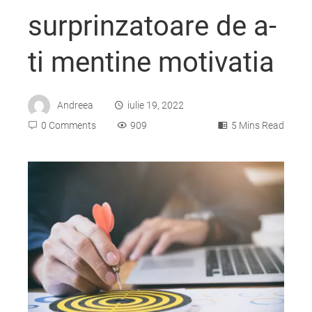
surprinzatoare de a-
ti mentine motivatia
Andreea
iulie 19, 2022
0 Comments
909
5 Mins Read
ebook
ter
edIn
erest