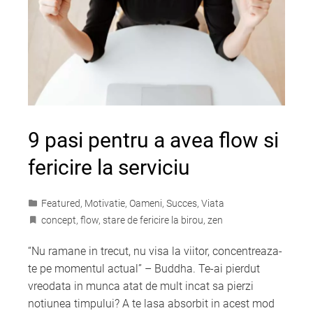
9 pasi pentru a avea flow si
fericire la serviciu
Featured
,
Motivatie
,
Oameni
,
Succes
,
Viata
concept
,
flow
,
stare de fericire la birou
,
zen
“Nu ramane in trecut, nu visa la viitor, concentreaza-
te pe momentul actual” – Buddha. Te-ai pierdut
vreodata in munca atat de mult incat sa pierzi
notiunea timpului? A te lasa absorbit in acest mod