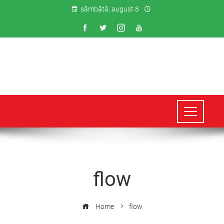
sâmbătă, august 8
flow
Home
flow