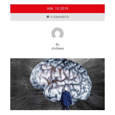
IAN.
10
2019
0 COMMENTS
By
Andreea