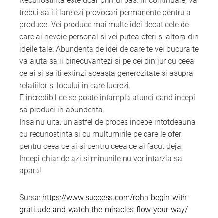
Recunostinta este doar primul pas. In continuare, va
trebui sa iti lansezi provocari permanente pentru a
produce. Vei produce mai multe idei decat cele de
care ai nevoie personal si vei putea oferi si altora din
ideile tale. Abundenta de idei de care te vei bucura te
va ajuta sa ii binecuvantezi si pe cei din jur cu ceea
ce ai si sa iti extinzi aceasta generozitate si asupra
relatiilor si locului in care lucrezi.
E incredibil ce se poate intampla atunci cand incepi
sa produci in abundenta.
Insa nu uita: un astfel de proces incepe intotdeauna
cu recunostinta si cu multumirile pe care le oferi
pentru ceea ce ai si pentru ceea ce ai facut deja.
Incepi chiar de azi si minunile nu vor intarzia sa
apara!
Sursa:
https://www.success.com/rohn-begin-with-
gratitude-and-watch-the-miracles-flow-your-way/