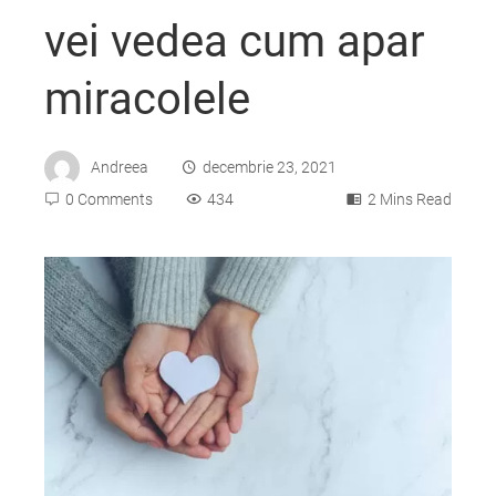
vei vedea cum apar
miracolele
Andreea
decembrie 23, 2021
0 Comments
434
2 Mins Read
ebook
ter
edIn
erest