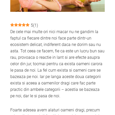
erest
5
(
1
)
mbleupon
De cele mai multe ori nici macar nu ne gandim la
faptul ca fiecare dintre noi face parte dintr-un
l
ecosistem delicat, indiferent daca ne dorim sau nu
asta. Tot ceea ce facem, fie ca este un lucru bun sau
rau, provoaca o reactie in lant si are efecte asupra
celor din jur, tocmai pentru ca exista oameni carora
le pasa de noi. La fel cum exista si oameni care se
bazeaza pe noi. Iar pe langa aceste doua categorii
exista si aceea a oamenilor dragi care fac parte
practic din ambele categorii – acestia se bazeaza
pe noi, dar le si pasa de noi.
Foarte adesea avem alaturi oameni dragi, precum