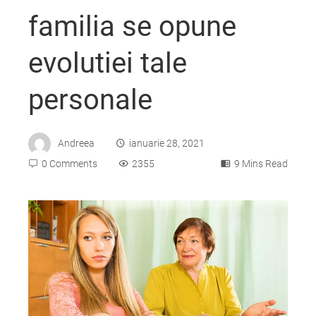
familia se opune
evolutiei tale
personale
Andreea
ianuarie 28, 2021
0 Comments
2355
9 Mins Read
ebook
ter
edIn