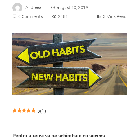
Andreea
august 10, 2019
0 Comments
2481
3 Mins Read
ebook
ter
edIn
erest
5
(
1
)
mbleupon
l
Pentru a reusi sa ne schimbam cu succes