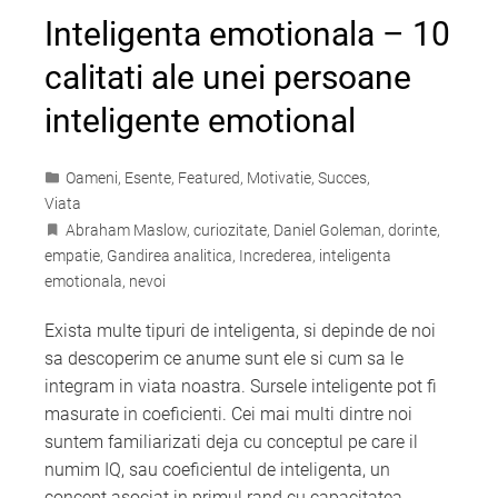
Inteligenta emotionala – 10
calitati ale unei persoane
inteligente emotional
Oameni
,
Esente
,
Featured
,
Motivatie
,
Succes
,
Viata
Abraham Maslow
,
curiozitate
,
Daniel Goleman
,
dorinte
,
empatie
,
Gandirea analitica
,
Increderea
,
inteligenta
emotionala
,
nevoi
Exista multe tipuri de inteligenta, si depinde de noi
sa descoperim ce anume sunt ele si cum sa le
integram in viata noastra. Sursele inteligente pot fi
masurate in coeficienti. Cei mai multi dintre noi
suntem familiarizati deja cu conceptul pe care il
numim IQ, sau coeficientul de inteligenta, un
concept asociat in primul rand cu capacitatea