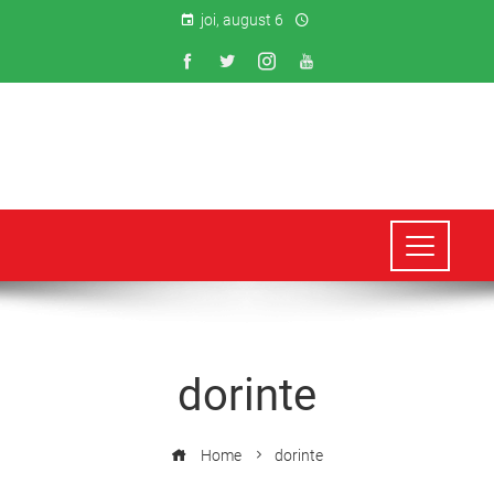
joi, august 6
dorinte
Home
dorinte