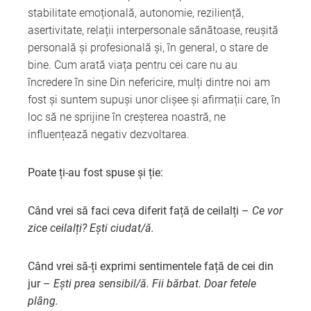
stabilitate emoțională, autonomie, reziliență,
asertivitate, relații interpersonale sănătoase, reușită
personală și profesională și, în general, o stare de
bine. Cum arată viața pentru cei care nu au
încredere în sine Din nefericire, mulți dintre noi am
fost și suntem supuși unor clișee și afirmații care, în
loc să ne sprijine în creșterea noastră, ne
influențează negativ dezvoltarea.
Poate ți-au fost spuse și ție:
Când vrei să faci ceva diferit față de ceilalți –
Ce vor
zice ceilalți? Ești ciudat/ă.
Când vrei să-ți exprimi sentimentele față de cei din
jur –
Ești prea sensibil/ă. Fii bărbat. Doar fetele
plâng.