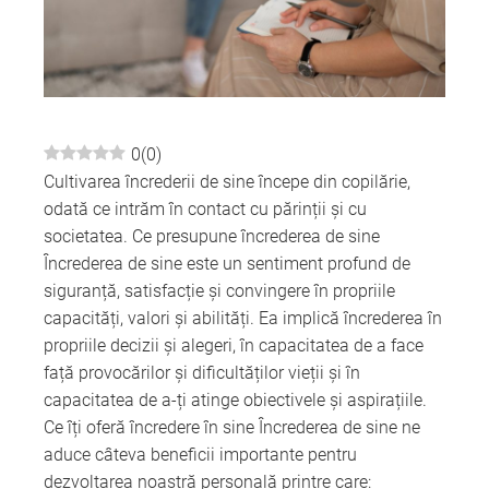
edIn
erest
mbleupon
0
(
0
)
Cultivarea încrederii de sine începe din copilărie,
l
odată ce intrăm în contact cu părinții și cu
societatea. Ce presupune încrederea de sine
Încrederea de sine este un sentiment profund de
siguranță, satisfacție și convingere în propriile
capacități, valori și abilități. Ea implică încrederea în
propriile decizii și alegeri, în capacitatea de a face
față provocărilor și dificultăților vieții și în
capacitatea de a-ți atinge obiectivele și aspirațiile.
Ce îți oferă încredere în sine Încrederea de sine ne
aduce câteva beneficii importante pentru
dezvoltarea noastră personală printre care: