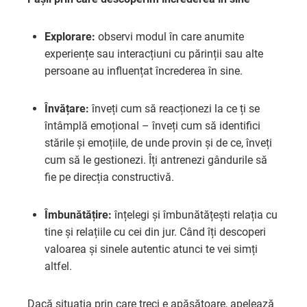
Explorare:
observi modul în care anumite
experiențe sau interacțiuni cu părinții sau alte
persoane au influențat încrederea în sine.
Învățare:
înveți cum să reacționezi la ce ți se
întâmplă emoțional – înveți cum să identifici
stările și emoțiile, de unde provin și de ce, înveți
cum să le gestionezi. Îți antrenezi gândurile să
fie pe direcția constructivă.
Îmbunătățire:
înțelegi și îmbunătățești relația cu
tine și relațiile cu cei din jur. Când îți descoperi
valoarea și sinele autentic atunci te vei simți
altfel.
Dacă situația prin care treci e apăsătoare, apelează