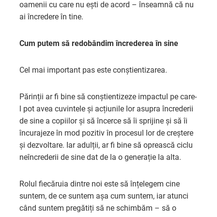
oamenii cu care nu ești de acord – înseamnă că nu
ai încredere în tine.
Cum putem să redobândim încrederea în sine
Cel mai important pas este conștientizarea.
Părinții ar fi bine să conștientizeze impactul pe care-
l pot avea cuvintele și acțiunile lor asupra încrederii
de sine a copiilor și să încerce să îi sprijine și să îi
încurajeze în mod pozitiv în procesul lor de creștere
și dezvoltare. Iar adulții, ar fi bine să oprească ciclu
neîncrederii de sine dat de la o generație la alta.
Rolul fiecăruia dintre noi este să înțelegem cine
suntem, de ce suntem așa cum suntem, iar atunci
când suntem pregătiți să ne schimbăm – să o