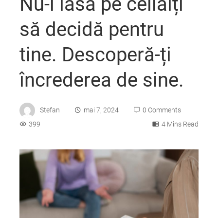
Nu-i lăsa pe ceilalți
să decidă pentru
tine. Descoperă-ți
încrederea de sine.
Stefan
mai 7, 2024
0 Comments
399
4 Mins Read
ebook
ter