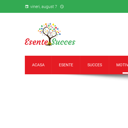
vineri, august 7
ACASA
ESENTE
SUCCES
MOTIV