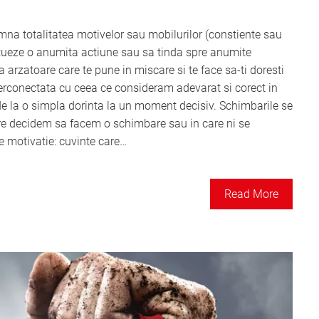
amna totalitatea motivelor sau mobilurilor (constiente sau
tueze o anumita actiune sau sa tinda spre anumite
 arzatoare care te pune in miscare si te face sa-ti doresti
terconectata cu ceea ce consideram adevarat si corect in
de la o simpla dorinta la un moment decisiv. Schimbarile se
 care decidem sa facem o schimbare sau in care ni se
e motivatie: cuvinte care…
Read More