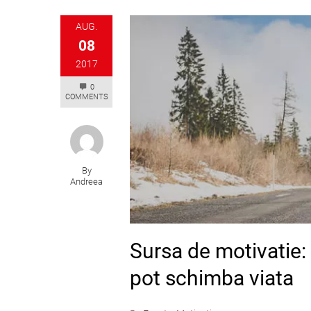
AUG.
08
2017
0
COMMENTS
By
Andreea
Sursa de motivatie: 
pot schimba viata