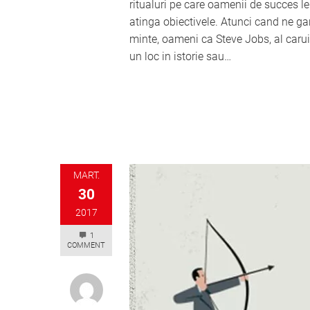
ritualuri pe care oamenii de succes l
atinga obiectivele. Atunci cand ne ga
minte, oameni ca Steve Jobs, al carui
un loc in istorie sau…
MART.
30
2017
1
COMMENT